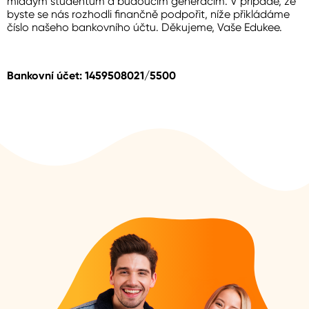
mladým studentům a budoucím generacím. V případě, že
byste se nás rozhodli finančně podpořit, níže přikládáme
číslo našeho bankovního účtu. Děkujeme, Vaše Edukee.
Bankovní účet: 1459508021/5500