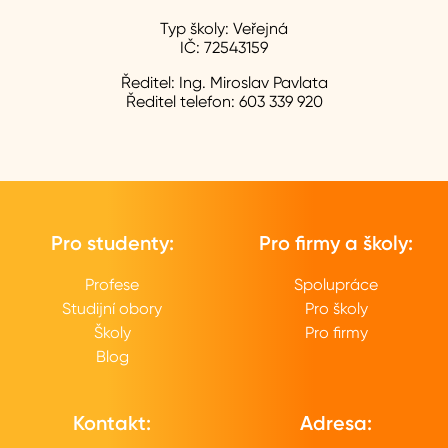
Typ školy:
Veřejná
IČ:
72543159
Ředitel:
Ing. Miroslav Pavlata
Ředitel telefon:
603 339 920
Pro studenty:
Pro firmy a školy:
Profese
Spolupráce
Studijní obory
Pro školy
Školy
Pro firmy
Blog
Kontakt:
Adresa: