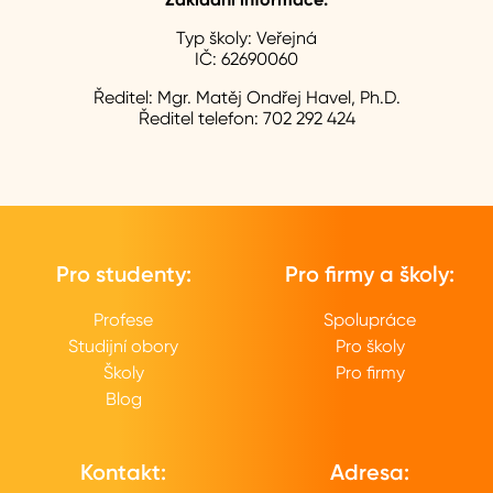
Typ školy:
Veřejná
IČ:
62690060
Ředitel:
Mgr. Matěj Ondřej Havel, Ph.D.
Ředitel telefon:
702 292 424
Pro studenty:
Pro firmy a školy:
Profese
Spolupráce
Studijní obory
Pro školy
Školy
Pro firmy
Blog
Kontakt:
Adresa: