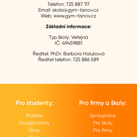
Telefon:
725 887 117
Email:
skola@gym-tisnov.cz
Web:
www.gym-tisnov.cz
Základní informace:
Typ školy:
Veřejná
IČ:
49459881
Ředitel:
PhDr. Barbora Holubová
Ředitel telefon:
725 886 589
Pro studenty:
Pro firmy a školy:
Profese
Spolupráce
Studijní obory
Pro školy
Školy
Pro firmy