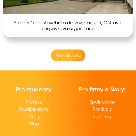
Střední škola stavební a dřevozpracující, Ostrava,
příspěvková organizace
Načíst další
Pro studenty:
Pro firmy a školy:
Profese
Spolupráce
Studijní obory
Pro školy
Školy
Pro firmy
Blog