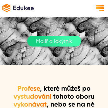
Malíř a lakýrník
Profese
, které můžeš po
vystudování
tohoto oboru
vykonávat
, nebo se na ně