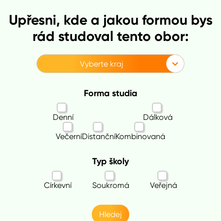
Upřesni, kde a jakou formou bys
rád studoval tento obor:
Vyberte kraj
Forma studia
Denní
Dálková
Večerní
Distanční
Kombinovaná
Typ školy
Církevní
Soukromá
Veřejná
Hledej