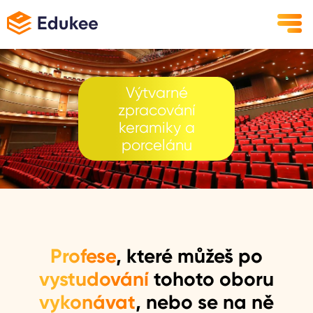
Výtvarné
zpracování
keramiky a
porcelánu
Profese
, které můžeš po
vystudování
tohoto oboru
vykonávat
, nebo se na ně