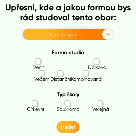
Upřesni, kde a jakou formou bys
rád studoval tento obor:
Vyberte kraj
Forma studia
Denní
Dálková
Večerní
Distanční
Kombinovaná
Typ školy
Církevní
Soukromá
Veřejná
Hledej