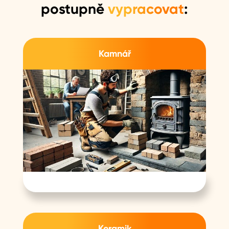
postupně
vypracovat
:
Kamnář
Keramik