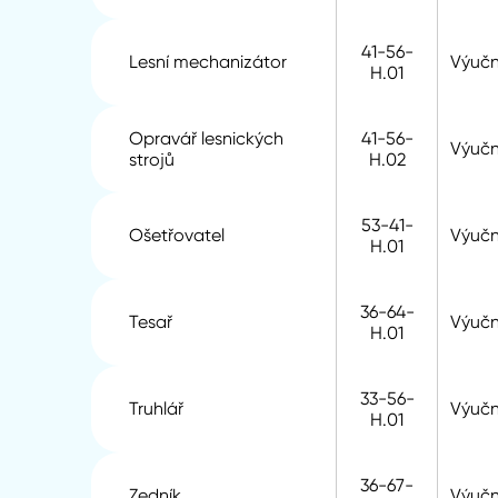
41-56-
Lesní mechanizátor
Výuční
H.01
Opravář lesnických
41-56-
Výuční
strojů
H.02
53-41-
Ošetřovatel
Výuční
H.01
36-64-
Tesař
Výuční
H.01
33-56-
Truhlář
Výuční
H.01
36-67-
Zedník
Výuční