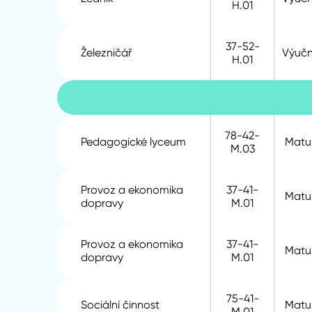
H.01
37-52-
Železničář
Výuční
H.01
78-42-
Pedagogické lyceum
Matur
M.03
Provoz a ekonomika
37-41-
Matur
dopravy
M.01
Provoz a ekonomika
37-41-
Matur
dopravy
M.01
75-41-
Sociální činnost
Matur
M.01