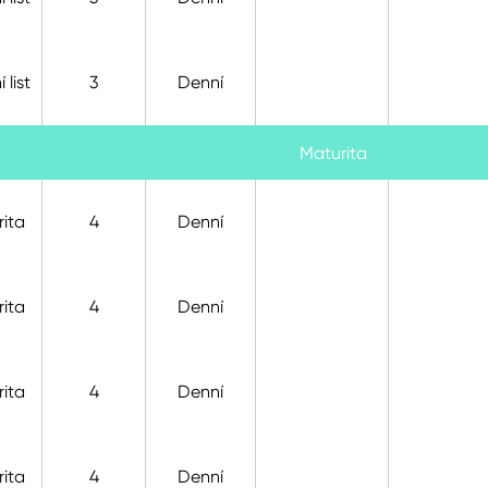
 list
3
Denní
Maturita
ita
4
Denní
ita
4
Denní
ita
4
Denní
ita
4
Denní