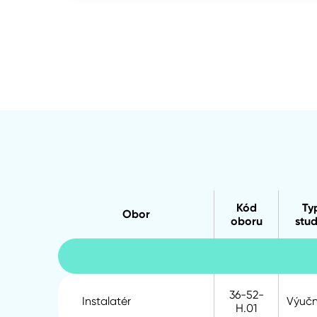
Kód
Ty
Obor
oboru
stud
36-52-
Instalatér
Výuční
H.01