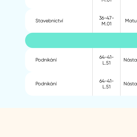
36-47-
Stavebnictví
Matur
M.01
64-41-
Podnikání
Nást
L.51
64-41-
Podnikání
Nást
L.51