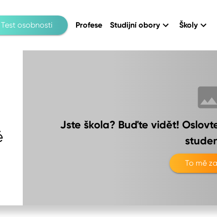
Test osobnosti
Profese
Studijní obory
Školy
a
Jste škola? Buďte vidět! Oslov
ě
studen
To mě za