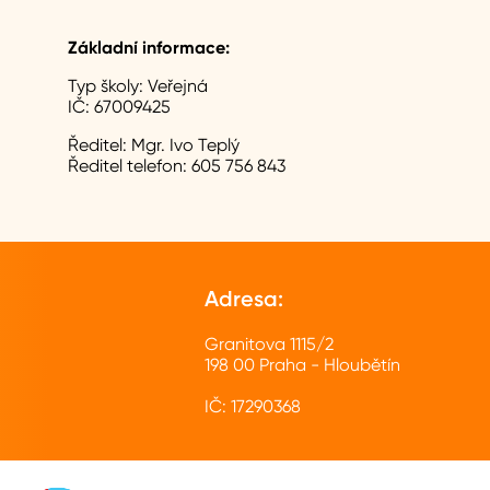
Základní informace:
Typ školy:
Veřejná
IČ:
67009425
Ředitel:
Mgr. Ivo Teplý
Ředitel telefon:
605 756 843
Adresa:
Granitova 1115/2
198 00 Praha - Hloubětín
IČ: 17290368