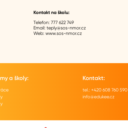
Kontakt na školu:
Telefon:
777 622 749
Email:
teply@sos-nmor.cz
Web:
www.sos-nmor.cz
rmy a školy:
Kontakt:
ráce
tel.: +420 608 760 590
ly
info@edukee.cz
my