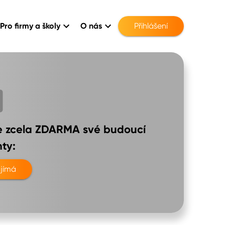
Pro firmy a školy
O nás
Přihlášení
te zcela ZDARMA své budoucí
ty:
jímá