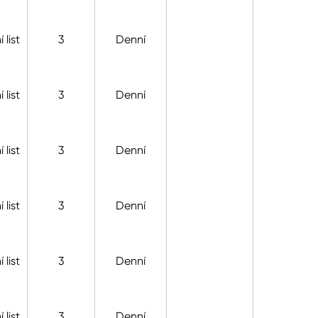
 list
3
Denní
 list
3
Denní
 list
3
Denní
 list
3
Denní
 list
3
Denní
 list
3
Denní