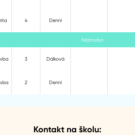
ita
4
Denní
Nástavba
avba
3
Dálková
avba
2
Denní
Kontakt na školu: