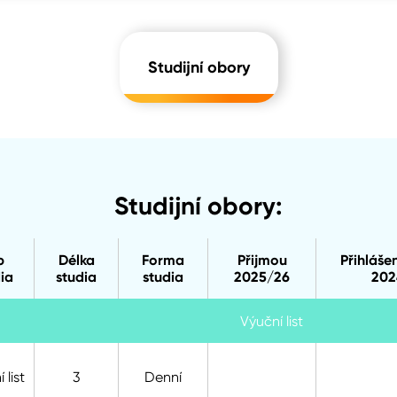
Studijní obory
Studijní obory:
p
Délka
Forma
Přijmou
Přihláše
ia
studia
studia
2025/26
202
Výuční list
 list
3
Denní