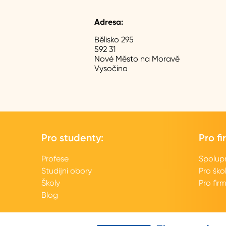
Adresa:
Bělisko 295
592 31
Nové Město na Moravě
Vysočina
Pro studenty:
Pro fi
Profese
Spolup
Studijní obory
Pro ško
Školy
Pro fir
Blog