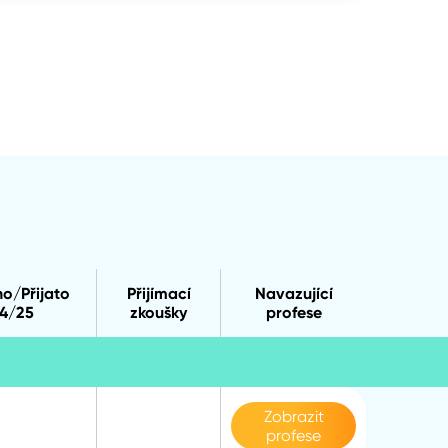
no/Přijato
Přijímací
Navazující
4/25
zkoušky
profese
Zobrazit
profese