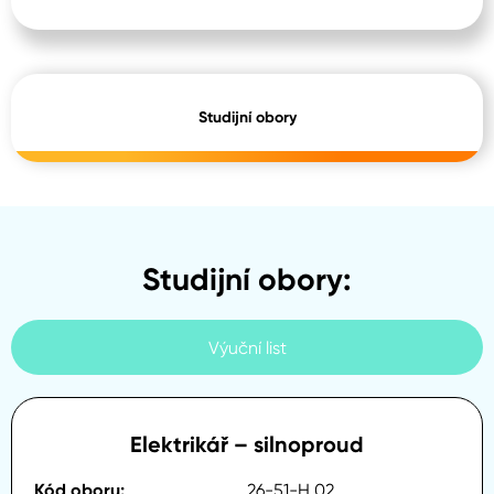
Studijní obory
Studijní obory:
Výuční list
Elektrikář – silnoproud
26-51-H.02