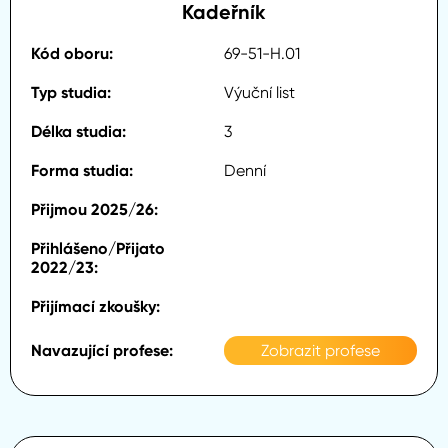
Kadeřník
69-51-H.01
Výuční list
3
Denní
Zobrazit profese