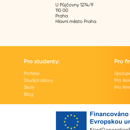
U Půjčovny 1274/9
110 00
Praha
Hlavní město Praha
Pro studenty:
Pro fi
Profese
Spolup
Studijní obory
Pro ško
Školy
Pro fir
Blog