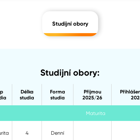
Studijní obory
Studijní obory:
yp
Délka
Forma
Přijmou
Přihláše
dia
studia
studia
2025/26
202
Maturita
rita
4
Denní