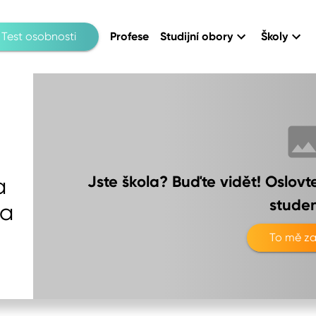
Test osobnosti
Profese
Studijní obory
Školy
Jste škola? Buďte vidět! Oslov
a
studen
ha
To mě za