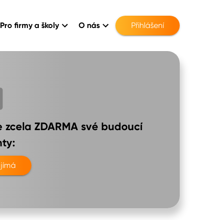
Pro firmy a školy
O nás
Přihlášení
te zcela ZDARMA své budoucí
ty:
jímá