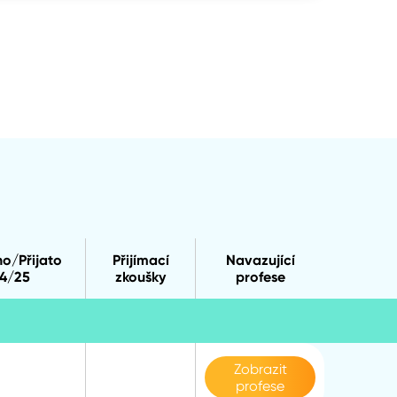
no/Přijato
Přijímací
Navazující
4/25
zkoušky
profese
Zobrazit
profese