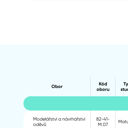
Kód
T
Obor
oboru
stu
Modelářství a návrhářství
82-41-
Matu
oděvů
M.07