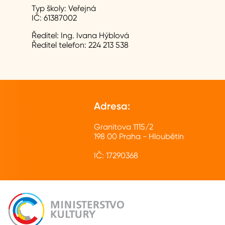
Typ školy:
Veřejná
IČ:
61387002
Ředitel:
Ing. Ivana Hýblová
Ředitel telefon:
224 213 538
Adresa:
Granitova 1115/2
198 00 Praha - Hloubětín
IČ: 17290368