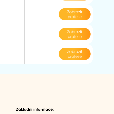
Zobrazit
profese
Zobrazit
profese
Zobrazit
profese
Základní informace: