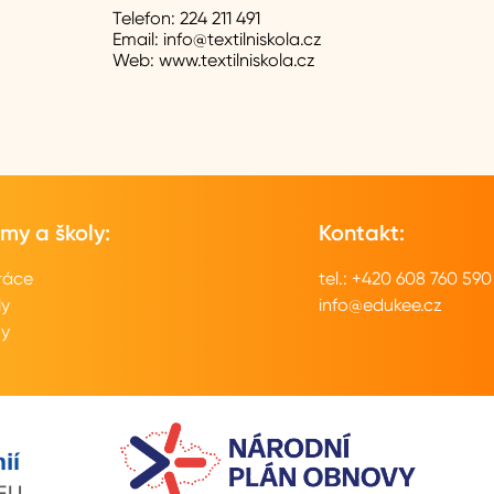
Telefon:
224 211 491
Email:
info@textilniskola.cz
Web:
www.textilniskola.cz
rmy a školy:
Kontakt:
ráce
tel.: +420 608 760 590
ly
info@edukee.cz
my