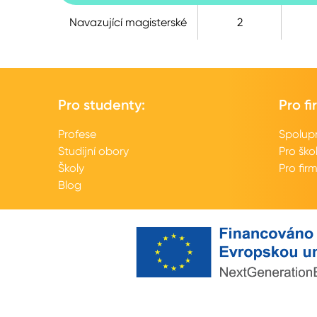
Navazující magisterské
2
Pro studenty:
Pro fi
Profese
Spolup
Studijní obory
Pro ško
Školy
Pro fir
Blog