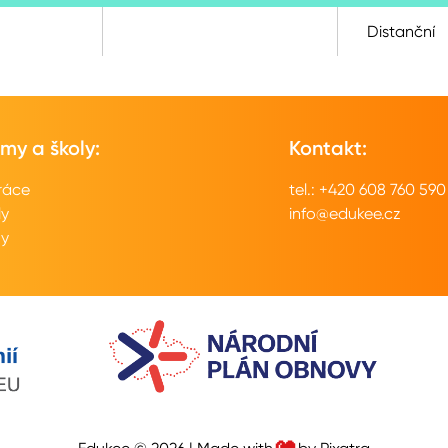
Distanční
rmy a školy:
Kontakt:
ráce
tel.: +420 608 760 590
ly
info@edukee.cz
my