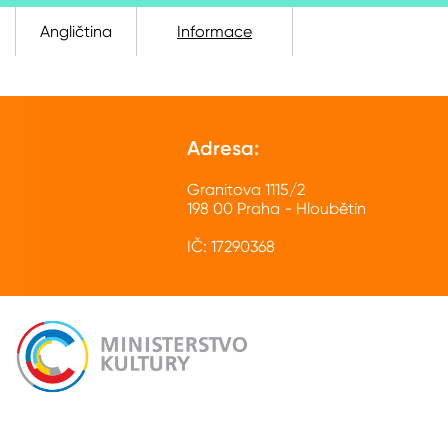
Angličtina
Informace
Adresa:
Granitova 1115/2
198 00 Praha - Hloubětín
IČ: 17290368