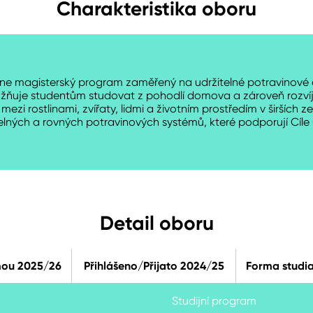
Charakteristika oboru
ine magisterský program zaměřený na udržitelné potravinové
uje studentům studovat z pohodlí domova a zároveň rozvíjet 
ezi rostlinami, zvířaty, lidmi a životním prostředím v širšíc
lných a rovných potravinových systémů, které podporují Cíle 
Detail oboru
mou 2025/26
Přihlášeno/Přijato 2024/25
Forma studi
Studijní program