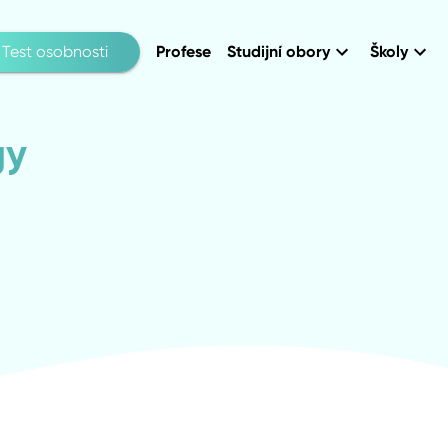
Test osobnosti
Profese
Studijní obory
Školy
gy