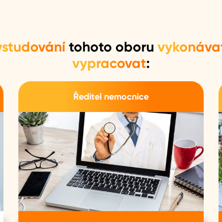
ystudování
tohoto oboru
vykonáva
vypracovat
:
Ředitel nemocnice