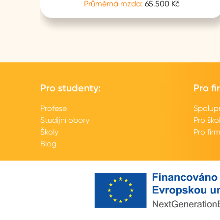
Průměrná mzda:
65.500 Kč
Pro studenty:
Pro fi
Profese
Spolup
Studijní obory
Pro ško
Školy
Pro fir
Blog