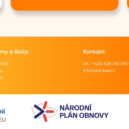
rmy a školy:
Kontakt:
ráce
tel.: +420 608 760 590
ly
info@edukee.cz
my