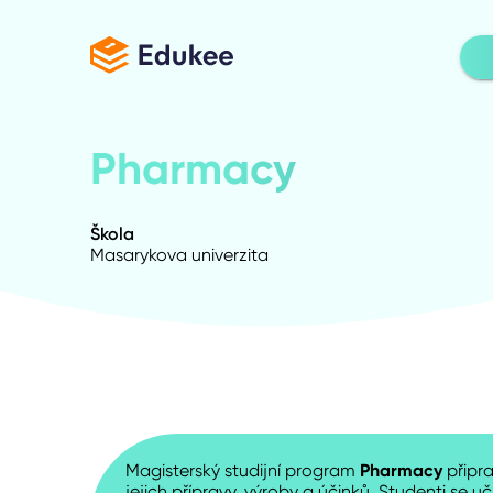
Pharmacy
Škola
Masarykova univerzita
Magisterský studijní program
Pharmacy
připra
jejich přípravy, výroby a účinků. Studenti se