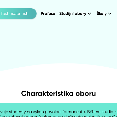
Test osobnosti
Profese
Studijní obory
Školy
Charakteristika oboru
vuje studenty na výkon povolání farmaceuta. Během studia zís
 učí poskytovat odborné informace o léčivech pacientům a dal