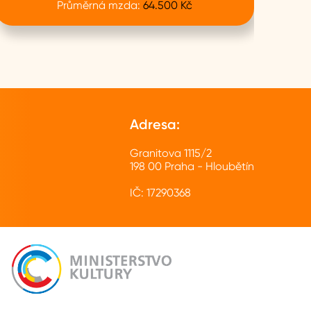
Průměrná mzda:
64.500 Kč
Adresa:
Granitova 1115/2
198 00 Praha - Hloubětín
IČ: 17290368