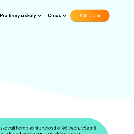
Pro firmy a školy
O nás
Přihlášení
kávají komplexní znalosti o léčivech, včetně
ším zdravotnickým pracovníkům, a to s