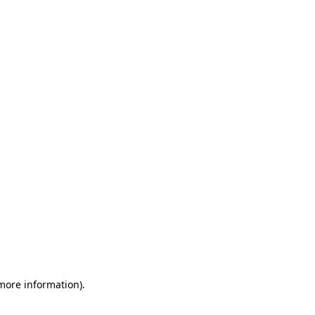
 more information)
.