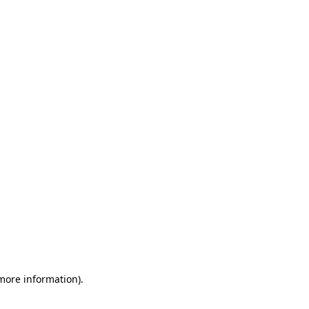
 more information)
.