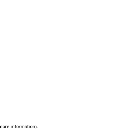
 more information)
.