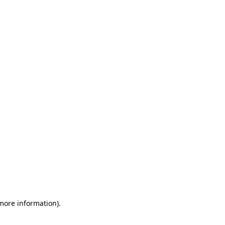
 more information)
.