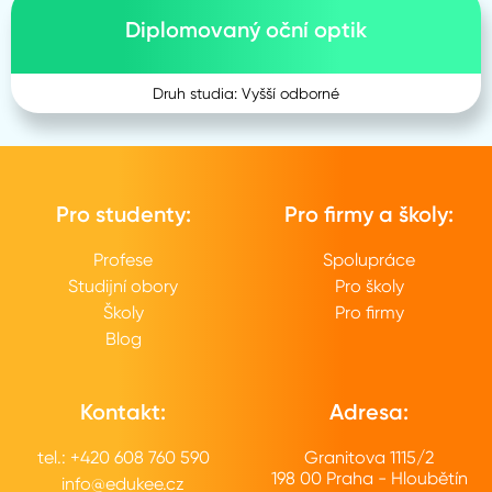
Diplomovaný oční optik
Druh studia: Vyšší odborné
Pro studenty:
Pro firmy a školy:
Profese
Spolupráce
Studijní obory
Pro školy
Školy
Pro firmy
Blog
Kontakt:
Adresa:
tel.: +420 608 760 590
Granitova 1115/2
198 00 Praha - Hloubětín
info@edukee.cz