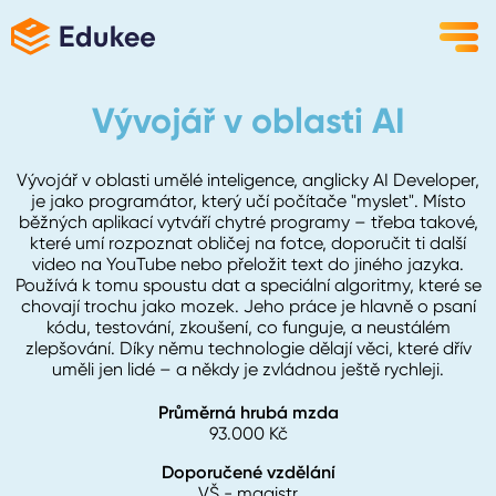
Vývojář v oblasti AI
Vývojář v oblasti umělé inteligence, anglicky AI Developer,
je jako programátor, který učí počítače "myslet". Místo
běžných aplikací vytváří chytré programy – třeba takové,
které umí rozpoznat obličej na fotce, doporučit ti další
video na YouTube nebo přeložit text do jiného jazyka.
Používá k tomu spoustu dat a speciální algoritmy, které se
chovají trochu jako mozek. Jeho práce je hlavně o psaní
kódu, testování, zkoušení, co funguje, a neustálém
zlepšování. Díky němu technologie dělají věci, které dřív
uměli jen lidé – a někdy je zvládnou ještě rychleji.
Průměrná hrubá mzda
93.000
Kč
Doporučené vzdělání
VŠ - magistr