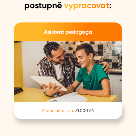
postupně
vypracovat
:
Asistent pedagoga
Průměrná mzda:
31.000 Kč