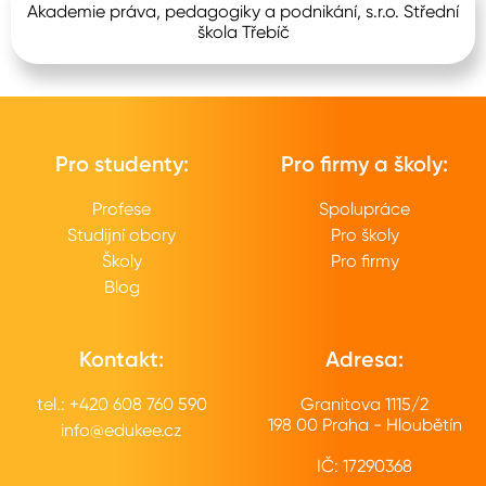
Akademie práva, pedagogiky a podnikání, s.r.o. Střední
škola Třebíč
Pro studenty:
Pro firmy a školy:
Profese
Spolupráce
Studijní obory
Pro školy
Školy
Pro firmy
Blog
Kontakt:
Adresa:
tel.: +420 608 760 590
Granitova 1115/2
198 00 Praha - Hloubětín
info@edukee.cz
IČ: 17290368