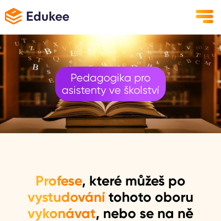
Pedagogika pro
asistenty ve školství
Profese
, které můžeš po
vystudování
tohoto oboru
vykonávat
, nebo se na ně