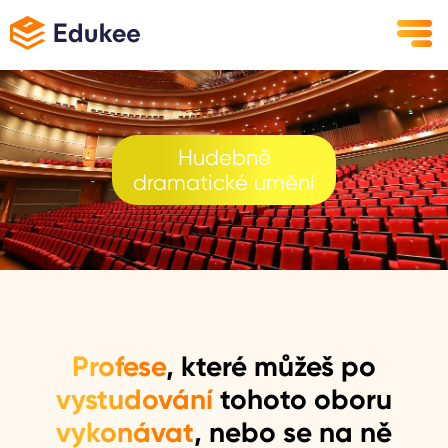
Hudebně
dramatické umění
Profese
, které můžeš po
vystudování
tohoto oboru
vykonávat
, nebo se na ně