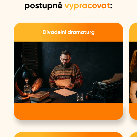
postupně
vypracovat
:
Divadelní dramaturg