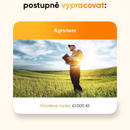
postupně
vypracovat
:
Agronom
Průměrná mzda:
41.000 Kč