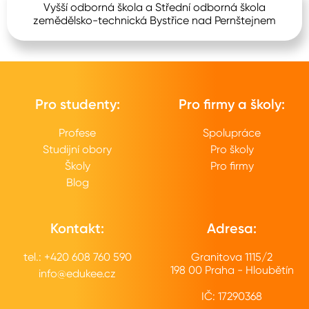
Vyšší odborná škola a Střední odborná škola
zemědělsko-technická Bystřice nad Pernštejnem
Pro studenty:
Pro firmy a školy:
Profese
Spolupráce
Studijní obory
Pro školy
Školy
Pro firmy
Blog
Kontakt:
Adresa:
tel.: +420 608 760 590
Granitova 1115/2
198 00 Praha - Hloubětín
info@edukee.cz
IČ: 17290368