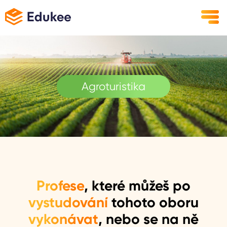
Agroturistika
Profese
, které můžeš po
vystudování
tohoto oboru
vykonávat
, nebo se na ně