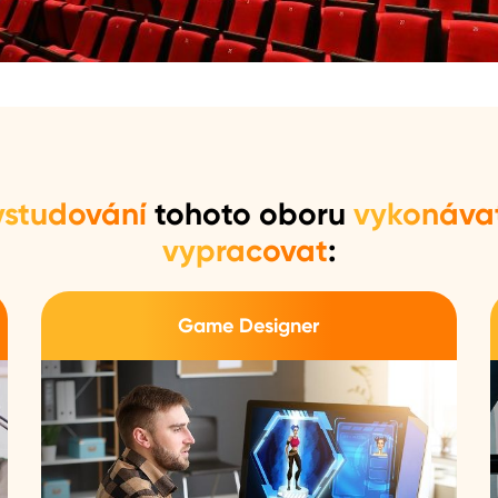
ystudování
tohoto oboru
vykonáva
vypracovat
:
Game Designer