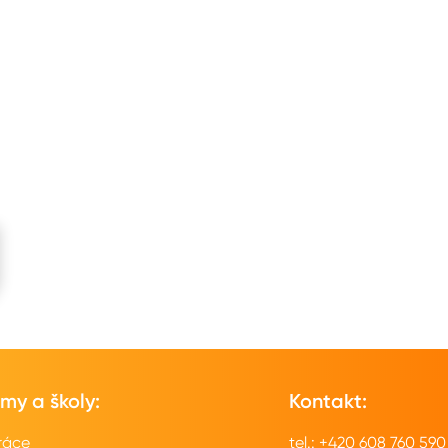
rmy a školy:
Kontakt:
ráce
tel.: +420 608 760 590