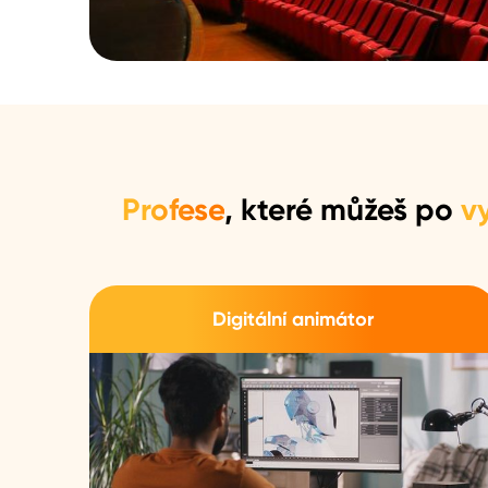
Profese
, které můžeš po
v
Digitální animátor