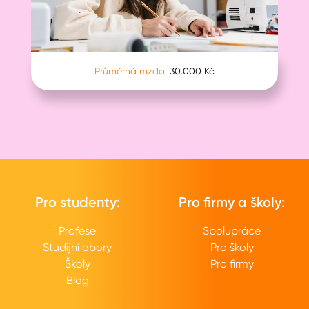
Průměrná mzda:
30.000 Kč
Pro studenty:
Pro firmy a školy:
Profese
Spolupráce
Studijní obory
Pro školy
Školy
Pro firmy
Blog