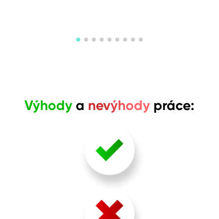
Výhody
a
nevýhody
práce:
Velmi kreativní profese.
Pokud v oboru uspěješ, otevřou se Ti dveře ke kariéře i v