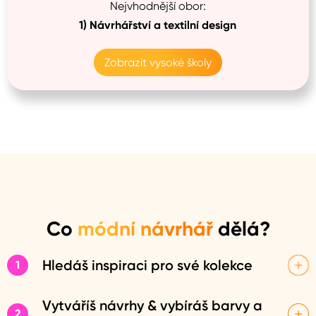
Nejvhodnější obor:
1)
Návrhářství a textilní design
Zobrazit vysoké školy
Co
módní návrhář
dělá?
Hledáš inspiraci pro své kolekce
1
Jako módní návrhář potřebuješ spoustu inspirace pro své
návrhy. Nejlépe ji načerpáš při cestování a poznávání
Vytváříš návrhy & vybíráš barvy a
2