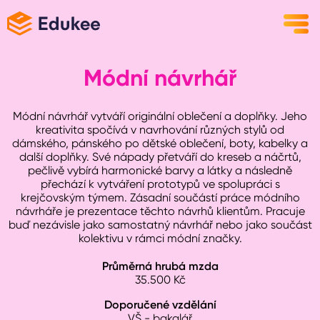
Módní návrhář
Módní návrhář vytváří originální oblečení a doplňky. Jeho
kreativita spočívá v navrhování různých stylů od
dámského, pánského po dětské oblečení, boty, kabelky a
další doplňky. Své nápady přetváří do kreseb a náčrtů,
pečlivě vybírá harmonické barvy a látky a následně
přechází k vytváření prototypů ve spolupráci s
krejčovským týmem. Zásadní součástí práce módního
návrháře je prezentace těchto návrhů klientům. Pracuje
buď nezávisle jako samostatný návrhář nebo jako součást
kolektivu v rámci módní značky.
Průměrná hrubá mzda
35.500
Kč
Doporučené vzdělání
VŠ - bakalář