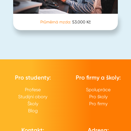
Průměrná mzda:
53.000 Kč
Pro studenty:
Pro firmy a školy:
Profese
Spolupráce
Studijní obory
Pro školy
Školy
Pro firmy
Blog
Kontakt:
Adresa: