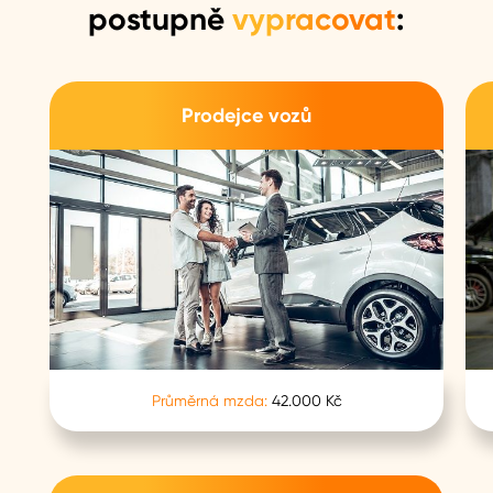
postupně
vypracovat
:
Prodejce vozů
Průměrná mzda:
42.000 Kč