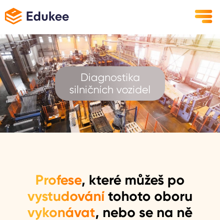
Diagnostika
silničních vozidel
Profese
, které můžeš po
vystudování
tohoto oboru
vykonávat
, nebo se na ně