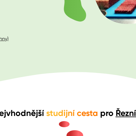
hny)
ejvhodnější
studijní cesta
pro
Řezn