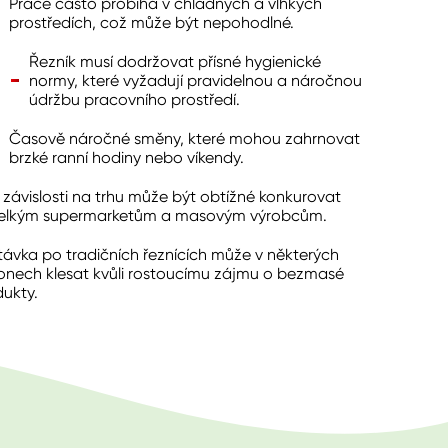
Práce často probíhá v chladných a vlhkých
prostředích, což může být nepohodlné.
Řezník musí dodržovat přísné hygienické
normy, které vyžadují pravidelnou a náročnou
údržbu pracovního prostředí.
Časově náročné směny, které mohou zahrnovat
brzké ranní hodiny nebo víkendy.
 závislosti na trhu může být obtížné konkurovat
elkým supermarketům a masovým výrobcům.
ávka po tradičních řeznících může v některých
onech klesat kvůli rostoucímu zájmu o bezmasé
dukty.