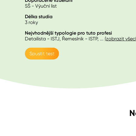
Doporučené vzdělání
SŠ - Výuční list
Délka studia
3 roky
Nejvhodnější typologie pro tuto profesi
Detailista - ISTJ, Řemeslník - ISTP
, ...
(zobrazit všec
Spustit test
N