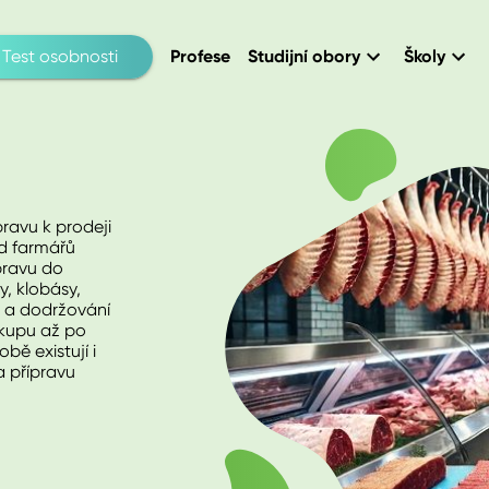
Test osobnosti
Profese
Studijní obory
Školy
ravu k prodeji
d farmářů
pravu do
y, klobásy,
sa a dodržování
kupu až po
ě existují i
a přípravu