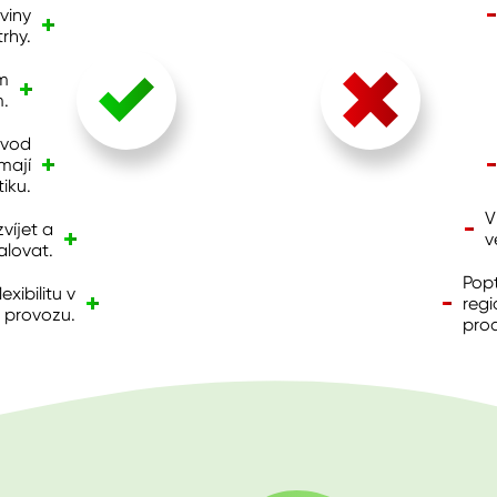
viny
rhy.
m
.
ůvod
mají
iku.
V
víjet a
v
lovat.
Popt
xibilitu v
regi
 provozu.
pro