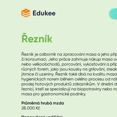
Řezník
Řezník je odborník na zpracování masa a jeho příp
či konzumaci. Jeho práce zahrnuje nákup masa o
nebo velkoobchodů, porcování, vykosťování a pří
různých forem, jako jsou kousky na grilování, steak
jitrnice či uzeniny. Řezník také dbá na kvalitu ma
hygienických norem během celého procesu od ná
prodej hotových produktů zákazníkům. V dnešní dob
řezníci, kteří se specializují na biopotraviny nebo n
masa pro gastronomické podniky.
Průměrná hrubá mzda
28.000
Kč