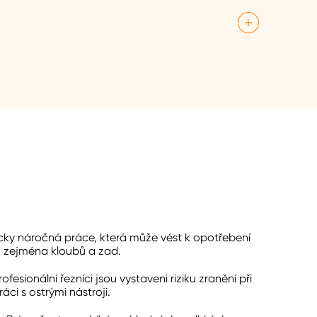
ů, jako jsou kosti, vnitřnosti a kůže. Tyto části
nebo dalších masných produktů.
 masa. Plánuješ a objednáváš nové dodávky od
eb. Musíš také sledovat spotřebu masa a
cky náročná práce, která může vést k opotřebení
, zejména kloubů a zad.
rofesionální řezníci jsou vystaveni riziku zranění při
ráci s ostrými nástroji.