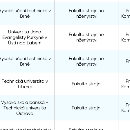
Vysoké učení technické v
Fakulta strojního
P
Brně
inženýrství
Kom
Univerzita Jana
Fakulta strojního
P
Evangelisty Purkyně v
inženýrství
Kom
Ústí nad Labem
Vysoké učení technické v
Fakulta strojního
P
Brně
inženýrství
Technická univerzita v
P
Fakulta strojní
Liberci
Kom
Vysoká škola báňská -
P
Technická univerzita
Fakulta strojní
Kom
Ostrava