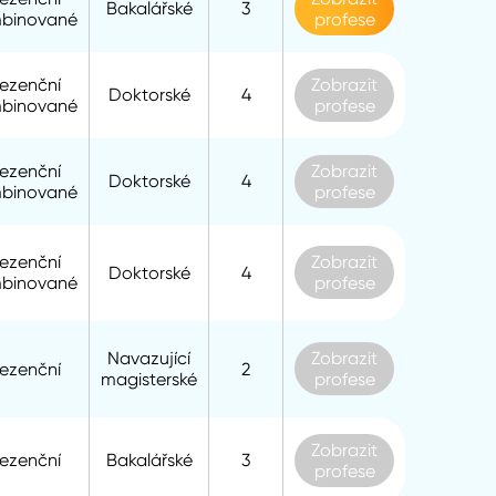
Bakalářské
3
binované
profese
rezenční
Zobrazit
Doktorské
4
binované
profese
rezenční
Zobrazit
Doktorské
4
binované
profese
rezenční
Zobrazit
Doktorské
4
binované
profese
Navazující
Zobrazit
rezenční
2
magisterské
profese
Zobrazit
rezenční
Bakalářské
3
profese