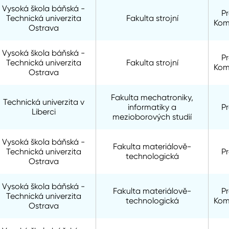
Vysoká škola báňská -
P
Technická univerzita
Fakulta strojní
Kom
Ostrava
Vysoká škola báňská -
P
Technická univerzita
Fakulta strojní
Kom
Ostrava
Fakulta mechatroniky,
Technická univerzita v
informatiky a
P
Liberci
mezioborových studií
Vysoká škola báňská -
Fakulta materiálově-
Technická univerzita
P
technologická
Ostrava
Vysoká škola báňská -
Fakulta materiálově-
P
Technická univerzita
technologická
Kom
Ostrava