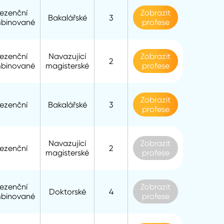
rezenční
Zobrazit
Bakalářské
3
binované
profese
rezenční
Navazující
Zobrazit
2
binované
magisterské
profese
Zobrazit
rezenční
Bakalářské
3
profese
Navazující
Zobrazit
rezenční
2
magisterské
profese
rezenční
Zobrazit
Doktorské
4
binované
profese