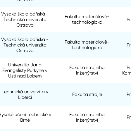
Vysoká škola báňská -
Fakulta materiálově-
Technická univerzita
P
technologická
Ostrava
Vysoká škola báňská -
Fakulta materiálově-
Technická univerzita
P
technologická
Ostrava
Univerzita Jana
Fakulta strojního
P
Evangelisty Purkyně v
inženýrství
Kom
Ústí nad Labem
Technická univerzita v
Fakulta strojní
P
Liberci
Vysoké učení technické v
Fakulta strojního
P
Brně
inženýrství