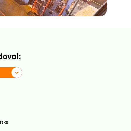
doval:
rské