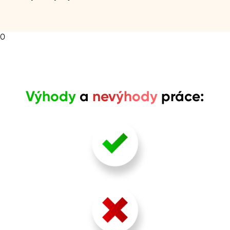
aby práce pokračovala bez prodlev.
Při práci s plechy a kovovými konstrukcemi je nutné
dodržovat přísná bezpečnostní pravidla, abys předešel
úrazům a zraněním. Používáš ochranné pomůcky a dbáš
0
na bezpečnost své i svých kolegů, zvláště při práci ve
výškách.
Výhody
a
nevýhody
práce:
Různorodé zakázky (střechy, okapy, parapety).
Kombinace manuální práce a technické přesnosti.
Viditelné výsledky práce v architektuře a stavbách.