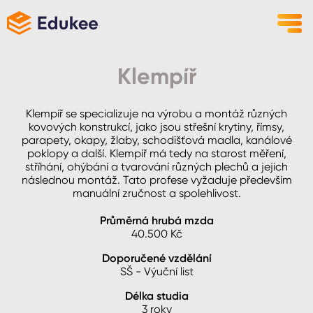
Klempíř
Klempíř se specializuje na výrobu a montáž různých
kovových konstrukcí, jako jsou střešní krytiny, římsy,
parapety, okapy, žlaby, schodišťová madla, kanálové
poklopy a další. Klempíř má tedy na starost měření,
stříhání, ohýbání a tvarování různých plechů a jejich
následnou montáž. Tato profese vyžaduje především
manuální zručnost a spolehlivost.
Průměrná hrubá mzda
40.500
Kč
Doporučené vzdělání
SŠ - Výuční list
Délka studia
3 roky