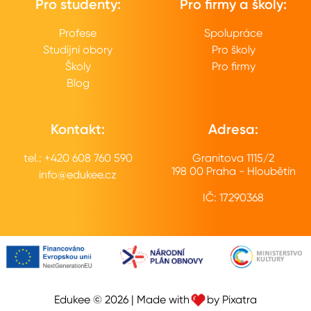
Pro studenty:
Pro firmy a školy:
Profese
Spolupráce
Studijní obory
Pro školy
Školy
Pro firmy
Blog
Kontakt:
Adresa:
tel.: +420 608 760 590
Granitova 1115/2
198 00 Praha - Hloubětín
info@edukee.cz
IČ: 17290368
Edukee ©
2026
|
Made with
by Pixatra