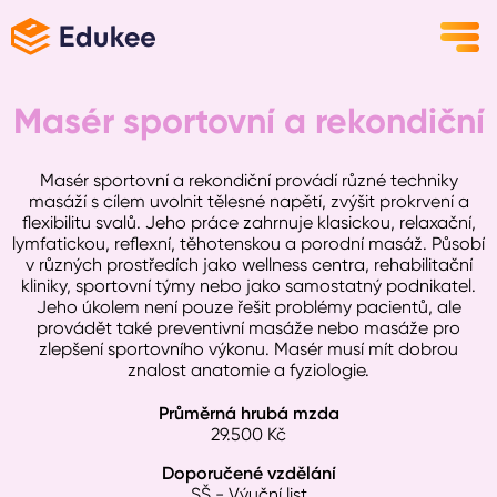
Masér sportovní a rekondiční
Masér sportovní a rekondiční provádí různé techniky
masáží s cílem uvolnit tělesné napětí, zvýšit prokrvení a
flexibilitu svalů. Jeho práce zahrnuje klasickou, relaxační,
lymfatickou, reflexní, těhotenskou a porodní masáž. Působí
v různých prostředích jako wellness centra, rehabilitační
kliniky, sportovní týmy nebo jako samostatný podnikatel.
Jeho úkolem není pouze řešit problémy pacientů, ale
provádět také preventivní masáže nebo masáže pro
zlepšení sportovního výkonu. Masér musí mít dobrou
znalost anatomie a fyziologie.
Průměrná hrubá mzda
29.500
Kč
Doporučené vzdělání
SŠ - Výuční list