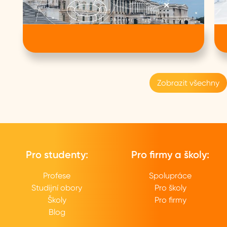
Zobrazit všechny
Pro studenty:
Pro firmy a školy:
Profese
Spolupráce
Studijní obory
Pro školy
Školy
Pro firmy
Blog