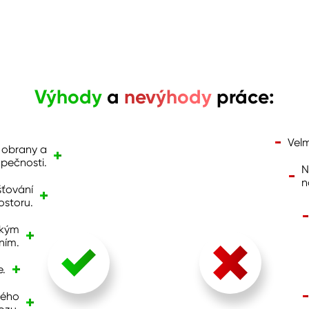
Výhody
a
nevýhody
práce:
Velm
i obrany a
pečnosti.
N
n
šťování
ostoru.
ským
ním.
e.
vého