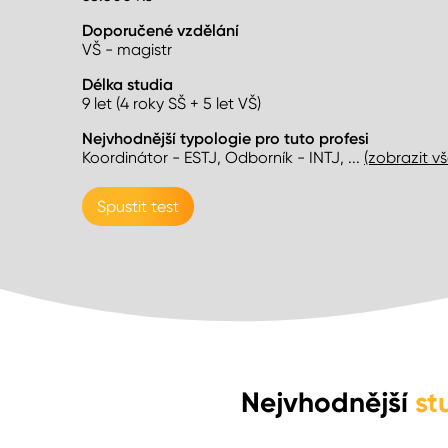
Doporučené vzdělání
VŠ - magistr
Délka studia
9 let (4 roky SŠ + 5 let VŠ)
Nejvhodnější typologie pro tuto profesi
Koordinátor - ESTJ, Odborník - INTJ
, ...
(zobrazit v
Spustit test
Nejvhodnější
st