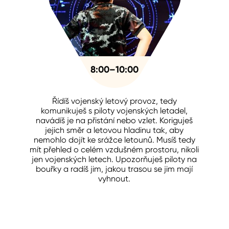
8:00–10:00
Řídíš vojenský letový provoz, tedy
komunikuješ s piloty vojenských letadel,
navádíš je na přistání nebo vzlet. Koriguješ
jejich směr a letovou hladinu tak, aby
nemohlo dojít ke srážce letounů. Musíš tedy
mít přehled o celém vzdušném prostoru, nikoli
jen vojenských letech. Upozorňuješ piloty na
bouřky a radíš jim, jakou trasou se jim mají
vyhnout.