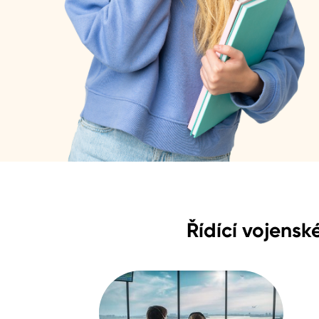
Řídící vojensk