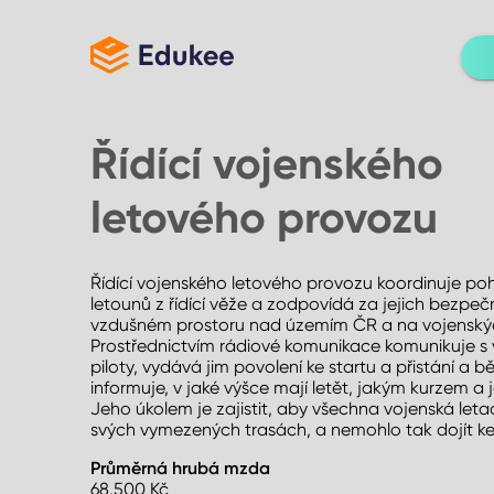
Řídící vojenského
letového provozu
Řídící vojenského letového provozu koordinuje po
letounů z řídící věže a zodpovídá za jejich bezpeč
vzdušném prostoru nad územím ČR a na vojenských
Prostřednictvím rádiové komunikace komunikuje s
piloty, vydává jim povolení ke startu a přistání a b
informuje, v jaké výšce mají letět, jakým kurzem a j
Jeho úkolem je zajistit, aby všechna vojenská leta
svých vymezených trasách, a nemohlo tak dojít ke
Průměrná hrubá mzda
68.500
Kč