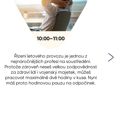
10:00–11:00
Řízení letového provozu je jednou z
Opět
nejnáročnějších profesí na soustředění.
kd
Protože zároveň neseš velkou zodpovědnost
ner
za zdraví lidí i vojenský majetek, můžeš
pracovat maximálně dvě hodiny v kuse. Nyní
máš proto hodinovou pauzu na odpočinek.
voj
že 
Poda
okam
le
upo