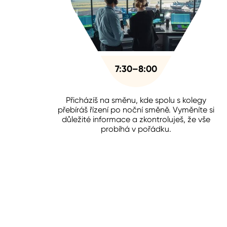
7:30–8:00
Přicházíš na směnu, kde spolu s kolegy
přebíráš řízení po noční směně. Vyměníte si
důležité informace a zkontroluješ, že vše
probíhá v pořádku.