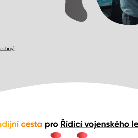
šechny)
udijní cesta
pro
Řídící vojenského 