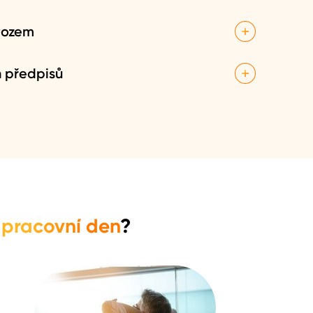
 a nečekaných situacích, které by mohly ovlivnit
ovozem
 nedošlo ke konfliktům s civilními letadly a aby byl
h předpisů
dle bezpečnostních pravidel a standardů, a
pracovní den
?