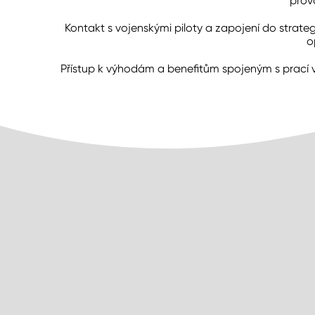
prov
Kontakt s vojenskými piloty a zapojení do strate
o
Přístup k výhodám a benefitům spojeným s prací 