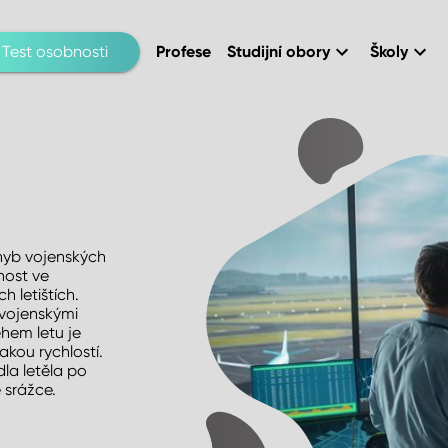
Test osobnosti
Profese
Studijní obory
Školy
hyb vojenských
nost ve
 letištích.
 vojenskými
ěhem letu je
akou rychlostí.
dla letěla po
 srážce.