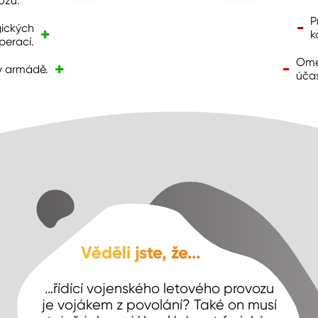
ozu.
P
gických
k
perací.
Omez
v armádě.
účas
Věděli jste, že...
…řídící vojenského letového provozu
je vojákem z povolání? Také on musí