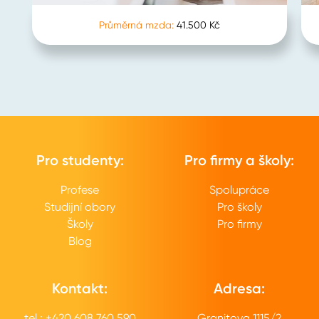
Průměrná mzda:
41.500 Kč
Pro studenty:
Pro firmy a školy:
Profese
Spolupráce
Studijní obory
Pro školy
Školy
Pro firmy
Blog
Kontakt:
Adresa:
tel.: +420 608 760 590
Granitova 1115/2