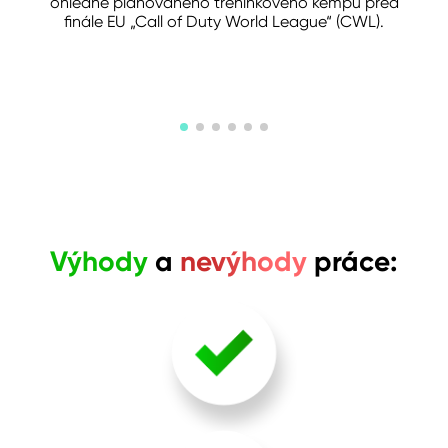
ohledně plánovaného tréninkového kempu před
finále EU „Call of Duty World League“ (CWL).
Výhody
a
nevýhody
práce:
Pro tuto profesi není potřeba žádné speciální vzdělání.