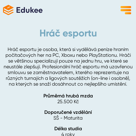
Hráč esportu
Hráč esportu je osoba, která si vydělává peníze hraním
počítačových her na PC, Xboxu nebo PlayStationu. Hráči
se většinou specializují pouze na jednu hru, ve které se
neustále zlepšují. Profesionální hráč esportu má uzavřenou
smlouvu se zaměstnavatelem, kterého reprezentuje na
různých turnajích a ligových soutěžích (on-line i osobně),
na kterých se snaží dosáhnout co nejlepšího umístění.
Průměrná hrubá mzda
25.500
Kč
Doporučené vzdělání
SŠ - Maturita
Délka studia
4 roky